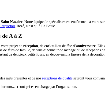
à Saint Nazaire
. Notre équipe de spécialistes est entièrement à votre se
 Carquefou
, Rezé, ainsi qu’à La Baule.
 de A à Z
 votre projet de
réception
, de
cocktail
ou de fête d’
anniversaire
. Elle
pas de fêtes de famille, de vins d’honneur de mariage ou de réceptions da
 de délicieux petits-fours, en découvrant la finesse de la décoration de 
e des mets présentés et de nos
réceptions de qualité
sauront vous convainc
u, barnum,…) sont prises en charge par l’organisation.