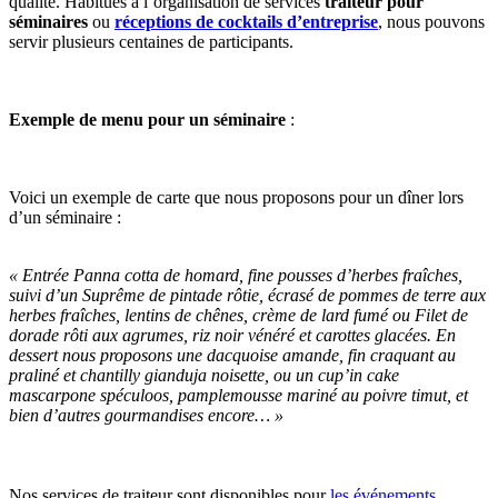
qualité. Habitués à l’organisation de services
traiteur pour
séminaires
ou
réceptions de cocktails d’entreprise
, nous pouvons
servir plusieurs centaines de participants.
Exemple de menu pour un séminaire
:
Voici un exemple de carte que nous proposons pour un dîner lors
d’un séminaire :
« Entrée Panna cotta de homard, fine pousses d’herbes fraîches,
suivi d’un Suprême de pintade rôtie, écrasé de pommes de terre aux
herbes fraîches, lentins de chênes, crème de lard fumé ou Filet de
dorade rôti aux agrumes, riz noir vénéré et carottes glacées. En
dessert nous proposons une dacquoise amande, fin craquant au
praliné et chantilly gianduja noisette, ou un cup’in cake
mascarpone spéculoos, pamplemousse mariné au poivre timut, et
bien d’autres gourmandises encore… »
Nos services de traiteur sont disponibles pour
les événements