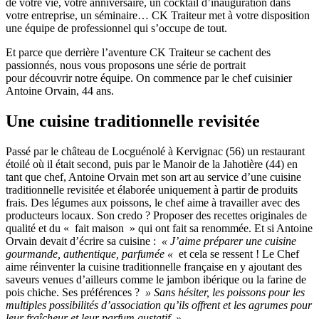
de votre vie, votre anniversaire, un cocktail d’inauguration dans
votre entreprise, un séminaire… CK Traiteur met à votre disposition
une équipe de professionnel qui s’occupe de tout.
Et parce que derrière l’aventure CK Traiteur se cachent des
passionnés, nous vous proposons une série de portrait
pour découvrir notre équipe. On commence par le chef cuisinier
Antoine Orvain, 44 ans.
Une cuisine traditionnelle revisitée
Passé par le château de Locguénolé à Kervignac (56) un restaurant
étoilé où il était second, puis par le Manoir de la Jahotière (44) en
tant que chef, Antoine Orvain met son art au service d’une cuisine
traditionnelle revisitée et élaborée uniquement à partir de produits
frais. Des légumes aux poissons, le chef aime à travailler avec des
producteurs locaux. Son credo ? Proposer des recettes originales de
qualité et du « fait maison » qui ont fait sa renommée. Et si Antoine
Orvain devait d’écrire sa cuisine :
« J’aime préparer une cuisine
gourmande, authentique, parfumée «
et cela se ressent ! Le Chef
aime réinventer la cuisine traditionnelle française en y ajoutant des
saveurs venues d’ailleurs comme le jambon ibérique ou la farine de
pois chiche. Ses préférences ?
» Sans hésiter, les poissons pour les
multiples possibilités d’association qu’ils offrent et les agrumes pour
leur fraîcheur et leur parfum gustatif. »