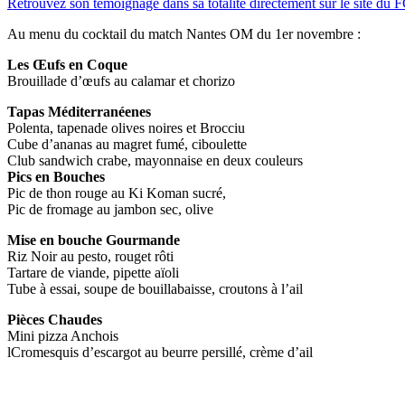
Retrouvez son témoignage dans sa totalité directement sur le site du 
Au menu du cocktail du match Nantes OM du 1er novembre :
Les Œufs en Coque
Brouillade d’œufs au calamar et chorizo
Tapas Méditerranéenes
Polenta, tapenade olives noires et Brocciu
Cube d’ananas au magret fumé, ciboulette
Club sandwich crabe, mayonnaise en deux couleurs
Pics en Bouches
Pic de thon rouge au Ki Koman sucré,
Pic de fromage au jambon sec, olive
Mise en bouche Gourmande
Riz Noir au pesto, rouget rôti
Tartare de viande, pipette aïoli
Tube à essai, soupe de bouillabaisse, croutons à l’ail
Pièces Chaudes
Mini pizza Anchois
lCromesquis d’escargot au beurre persillé, crème d’ail